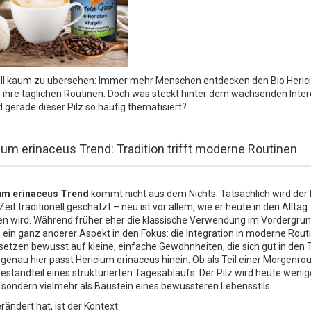
uell kaum zu übersehen: Immer mehr Menschen entdecken den Bio Heri
ür ihre täglichen Routinen. Doch was steckt hinter dem wachsenden Inte
gerade dieser Pilz so häufig thematisiert?
um erinaceus Trend: Tradition trifft moderne Routinen
um erinaceus Trend
kommt nicht aus dem Nichts. Tatsächlich wird der 
Zeit traditionell geschätzt – neu ist vor allem, wie er heute in den Alltag
n wird. Während früher eher die klassische Verwendung im Vordergrun
 ein ganz anderer Aspekt in den Fokus: die Integration in moderne Routi
etzen bewusst auf kleine, einfache Gewohnheiten, die sich gut in den 
genau hier passt Hericium erinaceus hinein. Ob als Teil einer Morgenro
Bestandteil eines strukturierten Tagesablaufs: Der Pilz wird heute wenige
 sondern vielmehr als Baustein eines bewussteren Lebensstils.
rändert hat, ist der Kontext: