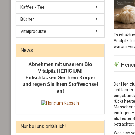
Kaffee / Tee
Bücher
Vitalprodukte
Es ist akt
Vitalpilz f
warum wird 
News
Herici
Abnehmen mit unserem Bio
Vitalpilz HERICIUM!
Entschlacken Sie Ihren Körper
und regen Sie Ihren Stoffwechsel
Der
Herici
seit langer 
an!
eingebunde
rückt heute
Menschen s
einfügen – 
als fester 
betrachtet,
Nur bei uns erhältlich!
Was sich ve