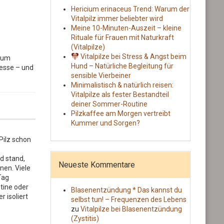
Hericium erinaceus Trend: Warum der
Vitalpilz immer beliebter wird
Meine 10-Minuten-Auszeit – kleine
Rituale für Frauen mit Naturkraft
(Vitalpilze)
Vitalpilze bei Stress & Angst beim
cium
Hund – Natürliche Begleitung für
resse – und
sensible Vierbeiner
Minimalistisch & natürlich reisen:
Vitalpilze als fester Bestandteil
deiner Sommer-Routine
Pilzkaffee am Morgen vertreibt
Kummer und Sorgen?
Pilz schon
d stand,
Neueste Kommentare
nen. Viele
Tag
utine oder
Blasenentzündung * Das kannst du
r isoliert
selbst tun! – Frequenzen des Lebens
zu
Vitalpilze bei Blasenentzündung
(Zystitis)