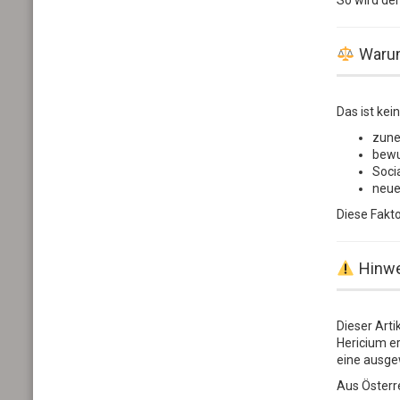
Warum
Das ist kei
zune
bewu
Soci
neue
Diese Fakto
Hinwe
Dieser Arti
Hericium e
eine ausge
Aus Österr