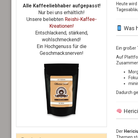
Heute wird 
Alle Kaffeeliebhaber aufgepasst!
Tagesabläu
Nur bei uns erhältlich!
Unsere beliebten
Reishi-Kaffee-
Kreationen!
Was ha
Entschlackend, stärkend,
wohlschmeckend!
Ein Hochgenuss für die
Ein großer 
Geschmacksnerven!
Auf Plattf
Zusammenh
Morg
Foku
mini
Dadurch ge
Heric
Der
Herici
Themen stä