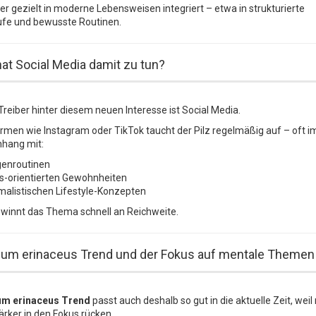
er gezielt in moderne Lebensweisen integriert – etwa in strukturierte
fe und bewusste Routinen.
t Social Media damit zu tun?
Treiber hinter diesem neuen Interesse ist Social Media.
ormen wie Instagram oder TikTok taucht der Pilz regelmäßig auf – oft i
ang mit:
enroutinen
s-orientierten Gewohnheiten
malistischen Lifestyle-Konzepten
winnt das Thema schnell an Reichweite.
ium erinaceus Trend und der Fokus auf mentale Themen
um erinaceus Trend
passt auch deshalb so gut in die aktuelle Zeit, wei
rker in den Fokus rücken.