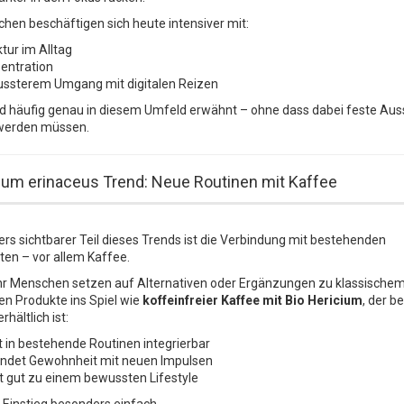
hen beschäftigen sich heute intensiver mit:
tur im Alltag
entration
ssterem Umgang mit digitalen Reizen
ird häufig genau in diesem Umfeld erwähnt – ohne dass dabei feste Au
werden müssen.
ium erinaceus Trend: Neue Routinen mit Kaffee
rs sichtbarer Teil dieses Trends ist die Verbindung mit bestehenden
en – vor allem Kaffee.
 Menschen setzen auf Alternativen oder Ergänzungen zu klassischem
n Produkte ins Spiel wie
koffeinfreier Kaffee mit Bio Hericium
, der b
rhältlich ist:
ht in bestehende Routinen integrierbar
indet Gewohnheit mit neuen Impulsen
t gut zu einem bewussten Lifestyle
 Einstieg besonders einfach.