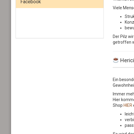
Facebook
Viele Mensc
Struk
Konz
bewu
Der Pilz w
getroffen 
Heric
Ein besonde
Gewohnheit
Immer mehr
Hier komme
Shop
HIER
e
leic
verb
pass
So wird der