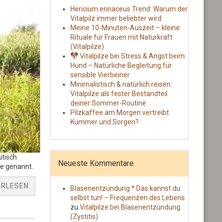
Hericium erinaceus Trend: Warum der
Vitalpilz immer beliebter wird
Meine 10-Minuten-Auszeit – kleine
Rituale für Frauen mit Naturkraft
(Vitalpilze)
Vitalpilze bei Stress & Angst beim
Hund – Natürliche Begleitung für
sensible Vierbeiner
Minimalistisch & natürlich reisen:
Vitalpilze als fester Bestandteil
deiner Sommer-Routine
Pilzkaffee am Morgen vertreibt
Kummer und Sorgen?
utisch
Neueste Kommentare
ze genannt.
ERLESEN
Blasenentzündung * Das kannst du
selbst tun! – Frequenzen des Lebens
zu
Vitalpilze bei Blasenentzündung
(Zystitis)