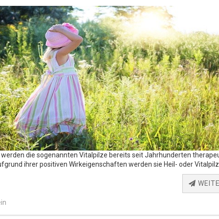
 werden die sogenannten Vitalpilze bereits seit Jahrhunderten therape
fgrund ihrer positiven Wirkeigenschaften werden sie Heil- oder Vitalpil
WEIT
in