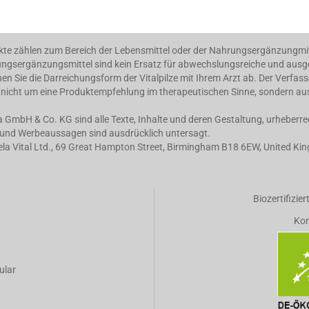
kte zählen zum Bereich der Lebensmittel oder der Nahrungsergänzungmittel
ahrungsergänzungsmittel sind kein Ersatz für abwechslungsreiche und au
n Sie die Darreichungsform der Vitalpilze mit Ihrem Arzt ab. Der Verfas
ich nicht um eine Produktempfehlung im therapeutischen Sinne, sondern au
la GmbH & Co. KG sind alle Texte, Inhalte und deren Gestaltung, urheberr
g und Werbeaussagen sind ausdrücklich untersagt.
dela Vital Ltd., 69 Great Hampton Street, Birmingham B18 6EW, United K
Biozertifizie
Kon
ular