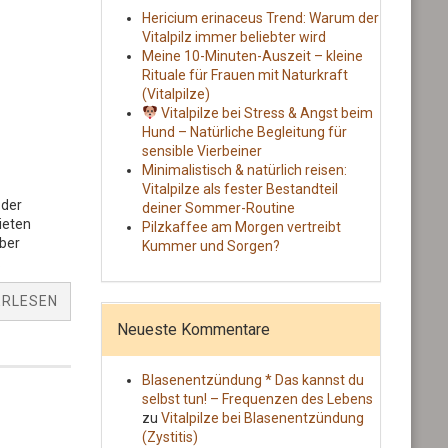
Hericium erinaceus Trend: Warum der
Vitalpilz immer beliebter wird
Meine 10-Minuten-Auszeit – kleine
Rituale für Frauen mit Naturkraft
(Vitalpilze)
Vitalpilze bei Stress & Angst beim
Hund – Natürliche Begleitung für
sensible Vierbeiner
Minimalistisch & natürlich reisen:
Vitalpilze als fester Bestandteil
 der
deiner Sommer-Routine
ieten
Pilzkaffee am Morgen vertreibt
über
Kummer und Sorgen?
.
ERLESEN
Neueste Kommentare
Blasenentzündung * Das kannst du
selbst tun! – Frequenzen des Lebens
zu
Vitalpilze bei Blasenentzündung
(Zystitis)