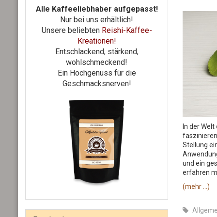
Alle Kaffeeliebhaber aufgepasst!
Nur bei uns erhältlich!
Unsere beliebten
Reishi-Kaffee-
Kreationen!
Entschlackend, stärkend,
wohlschmeckend!
Ein Hochgenuss für die
Geschmacksnerven!
In der Wel
fasziniere
Stellung ei
Anwendunge
und ein ges
erfahren m
(mehr …)
Allgeme